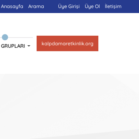
Anasayfa
Arama
Üye Girişi
Üye Ol
İletişim
kalpdamaretkinlik.org
 GRUPLARI