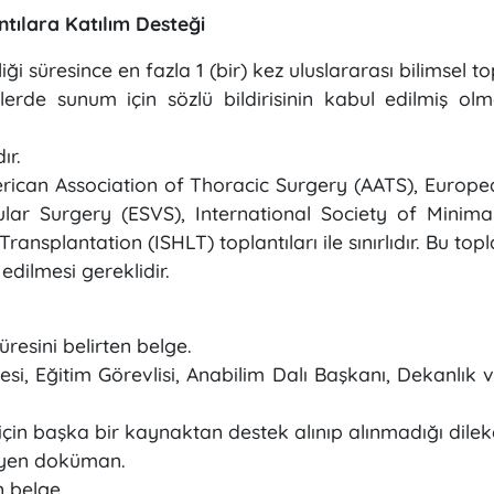
ntılara Katılım Desteği
i süresince en fazla 1 (bir) kez uluslararası bilimsel to
rde sunum için sözlü bildirisinin kabul edilmiş olm
dır.
merican Association of Thoracic Surgery (AATS), Europe
ar Surgery (ESVS), International Society of Minima
ransplantation (ISHLT) toplantıları ile sınırlıdır. Bu t
edilmesi gereklidir.
üresini belirten belge.
si, Eğitim Görevlisi, Anabilim Dalı Başkanı, Dekanlık 
çin başka bir kaynaktan destek alınıp alınmadığı dilekç
geleyen doküman.
ren belge.