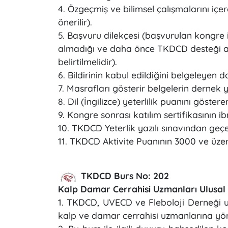
4. Özgeçmiş ve bilimsel çalışmalarını iç
önerilir).
5. Başvuru dilekçesi (başvurulan kongre
almadığı ve daha önce TKDCD desteği a
belirtilmelidir).
6. Bildirinin kabul edildiğini belgeleye
7. Masrafları gösterir belgelerin dernek
8. Dil (İngilizce) yeterlilik puanını göste
9. Kongre sonrası katılım sertifikasının i
10. TKDCD Yeterlik yazılı sınavından g
11. TKDCD Aktivite Puanının 3000 ve üzer
TKDCD Burs No: 202
Kalp Damar Cerrahisi Uzmanları Ulusal
1. TKDCD, UVECD ve Fleboloji Derneği ulu
kalp ve damar cerrahisi uzmanlarına yön