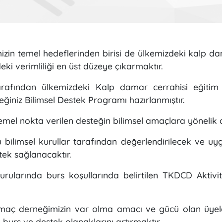
in temel hedeflerinden birisi de ülkemizdeki kalp dam
ki verimliliği en üst düzeye çıkarmaktır.
ından ülkemizdeki Kalp damar cerrahisi eğitim st
ğiniz Bilimsel Destek Programı hazırlanmıştır.
mel nokta verilen desteğin bilimsel amaçlara yönelik 
 bilimsel kurullar tarafından değerlendirilecek ve uyg
tek sağlanacaktır.
ularında burs koşullarında belirtilen TKDCD Aktivit
aç derneğimizin var olma amacı ve gücü olan üyeleri
 burs ve destek olanaklarını artırmaktır.