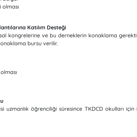
i olması
antılarına Katılım Desteği
al kongrelerine ve bu derneklerin konaklama gerektire
konaklama bursu verilir.
 olması
su
uzmanlık öğrenciliği süresince TKDCD okulları için id