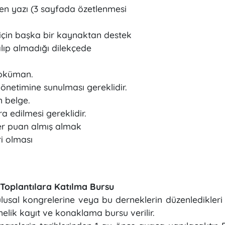
eren yazı (3 sayfada özetlenmesi
 için başka bir kaynaktan destek
lıp almadığı dilekçede
n doküman.
 yönetimine sunulması gereklidir.
ren belge.
bra edilmesi gereklidir.
eçer puan almış almak
i olması
 Toplantılara Katılma Bursu
sal kongrelerine veya bu derneklerin düzenledikleri u
elik kayıt ve konaklama bursu verilir.