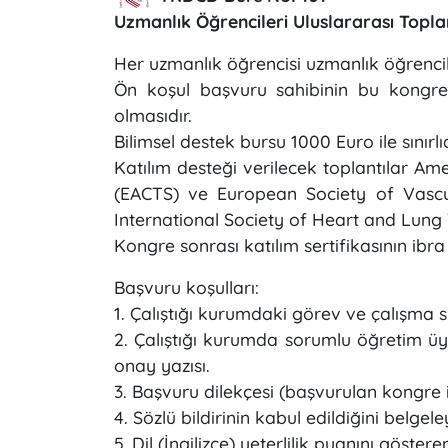
Uzmanlık Öğrencileri Uluslararası Topla
Her uzmanlık öğrencisi uzmanlık öğrenciliğ
Ön koşul başvuru sahibinin bu kongrele
olmasıdır.
Bilimsel destek bursu 1000 Euro ile sınırlı
Katılım desteği verilecek toplantılar A
(EACTS) ve European Society of Vascul
International Society of Heart and Lung T
Kongre sonrası katılım sertifikasının ibra 
Başvuru koşulları:
1. Çalıştığı kurumdaki görev ve çalışma s
2. Çalıştığı kurumda sorumlu öğretim üye
onay yazısı.
3. Başvuru dilekçesi (başvurulan kongre i
4. Sözlü bildirinin kabul edildiğini bel
5. Dil (İngilizce) yeterlilik puanını göste