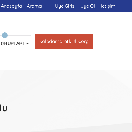
Anasayfa
Arama
Üye Girişi
Üye Ol
İletişim
kalpdamaretkinlik.org
 GRUPLARI
lu