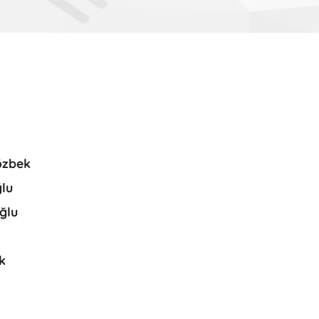
özbek
lu
ğlu
k