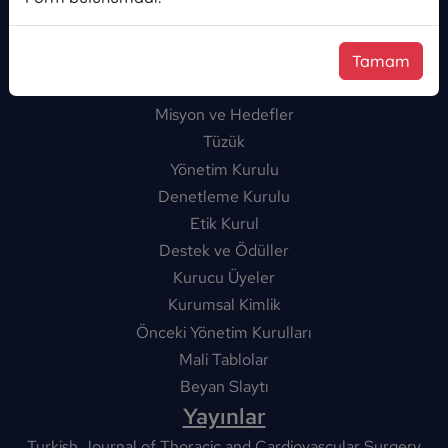
Tamam
Hakkımızda
Misyon ve Hedefler
Tüzük
Yönetim Kurulu
Denetleme Kurulu
Etik Kurul
Destek ve Ödüller
Kurucu Üyeler
Kurumsal Kimlik
Önceki Yönetim Kurulları
Mali Tablolar
Beyan Slaytı
Yayınlar
Turkish Journal of Thoracic and Cardiovascular Surgery