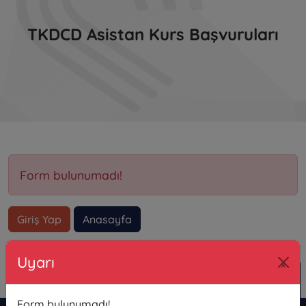
TKDCD Asistan Kurs Başvuruları
Form bulunumadı!
Giriş Yap
Anasayfa
Uyarı
×
Form bulunumadı!