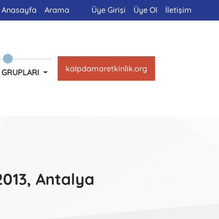
Anasayfa
Arama
Üye Girişi
Üye Ol
İletişim
kalpdamaretkinlik.org
 GRUPLARI
2013, Antalya