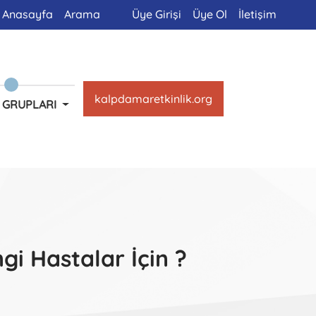
Anasayfa
Arama
Üye Girişi
Üye Ol
İletişim
kalpdamaretkinlik.org
 GRUPLARI
i Hastalar İçin ?