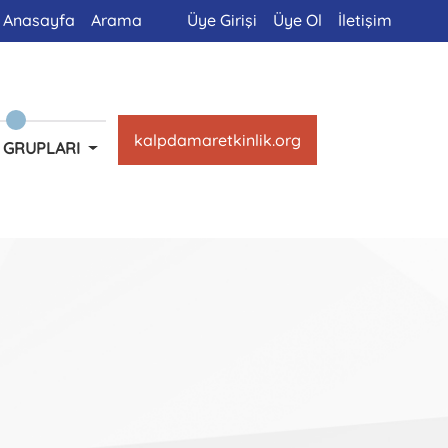
Anasayfa
Arama
Üye Girişi
Üye Ol
İletişim
kalpdamaretkinlik.org
 GRUPLARI