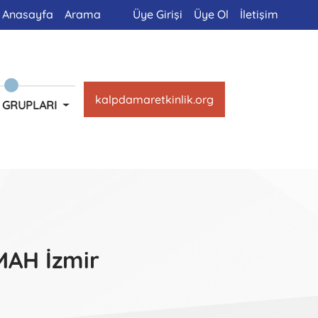
Anasayfa
Arama
Üye Girişi
Üye Ol
İletişim
kalpdamaretkinlik.org
 GRUPLARI
MAH İzmir