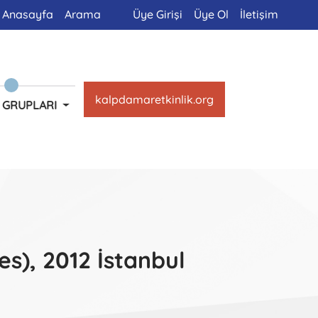
Anasayfa
Arama
Üye Girişi
Üye Ol
İletişim
kalpdamaretkinlik.org
 GRUPLARI
s), 2012 İstanbul