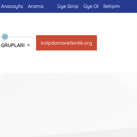
Anasayfa
Arama
Üye Girişi
Üye Ol
İletişim
kalpdamaretkinlik.org
 GRUPLARI