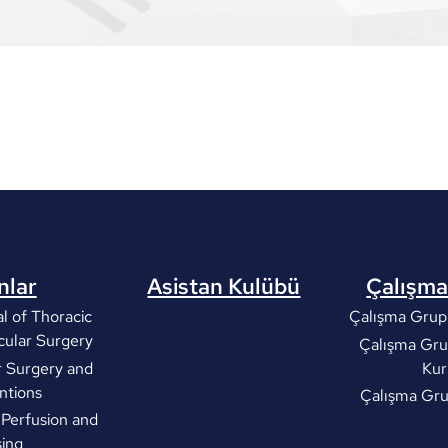
nlar
Asistan Kulübü
Çalışma
l of Thoracic
Çalışma Grupl
cular Surgery
Çalışma Gru
r Surgery and
Kur
ntions
Çalışma Gr
 Perfusion and
ing