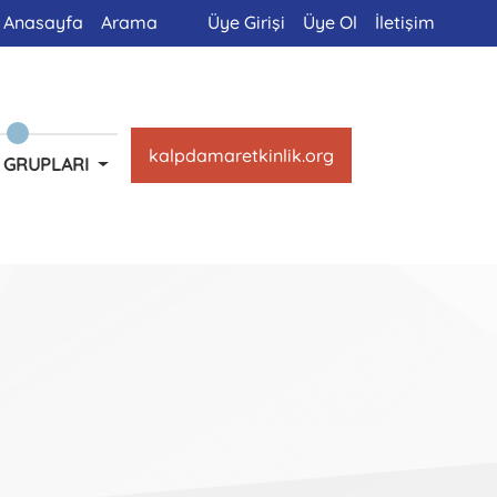
Anasayfa
Arama
Üye Girişi
Üye Ol
İletişim
kalpdamaretkinlik.org
 GRUPLARI