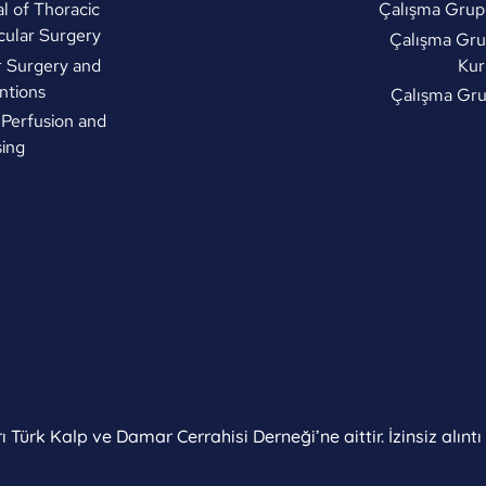
l of Thoracic
Çalışma Grupl
cular Surgery
Çalışma Gru
r Surgery and
Kur
ntions
Çalışma Gr
 Perfusion and
ing
 Türk Kalp ve Damar Cerrahisi Derneği’ne aittir. İzinsiz alınt