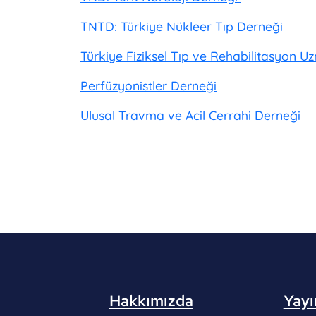
TNTD: Türkiye Nükleer Tıp Derneği
Türkiye Fiziksel Tıp ve Rehabilitasyon 
Perfüzyonistler Derneği
Ulusal Travma ve Acil Cerrahi Derneği
Hakkımızda
Yayı