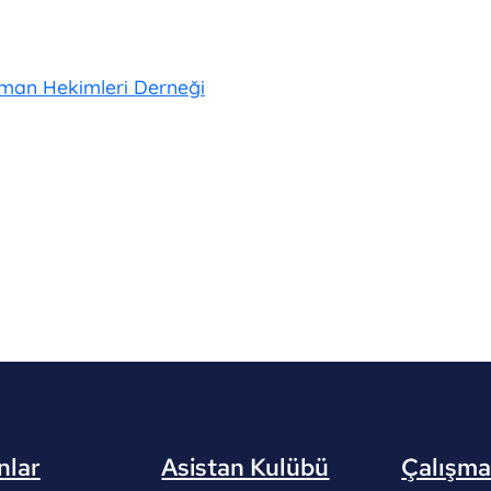
Uzman Hekimleri Derneği
nlar
Asistan Kulübü
Çalışma