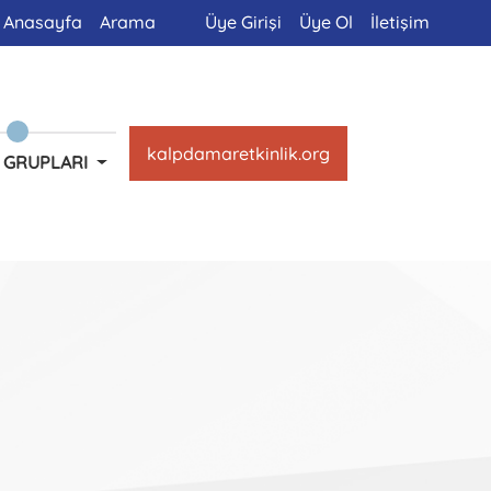
Anasayfa
Arama
Üye Girişi
Üye Ol
İletişim
kalpdamaretkinlik.org
 GRUPLARI