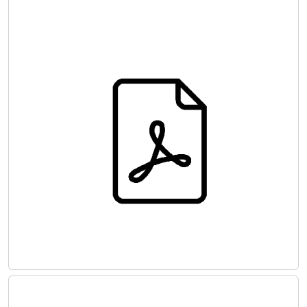
HASTA KAN YÖNETİMİNDE ORTAK
GÖRÜŞ
KALP DAMAR CERRAHİSİNDE
YARA BAKIM ORTAK GÖRÜŞ