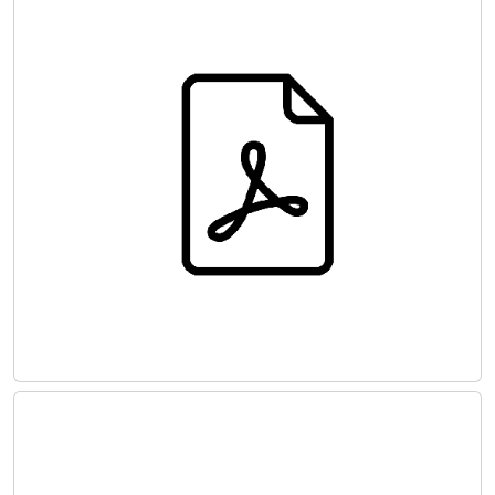
KARDİYOJENİK ŞOK ‒1‒