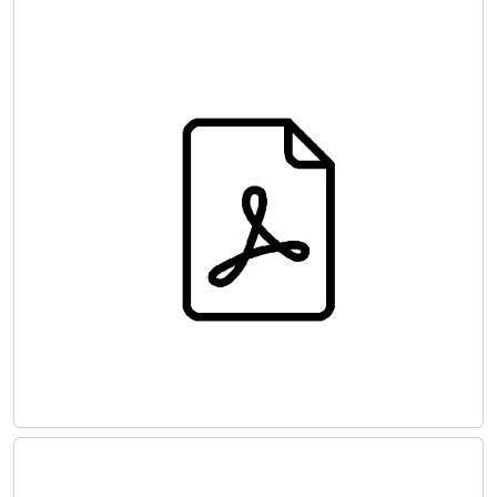
Yenidoğan ve Pediatri
ENDOVASKÜLER CERRAHİYE GİRİŞ
Temel Tel ve Kateter Teknikleri