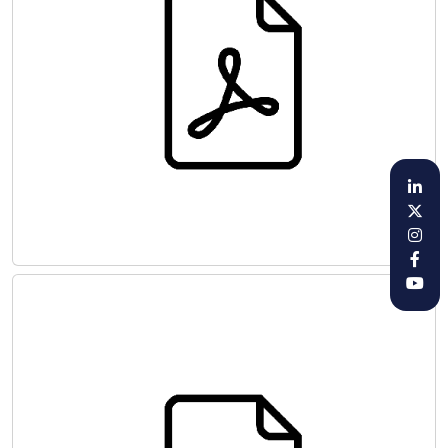
TORASİK AORT HASTALIKLARININ TANI
VE
TEDAVİSİNDE ORTAK GÖRÜŞLER