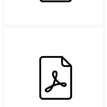
İYİ KLİNİK UYGULAMALARI KILAVUZU