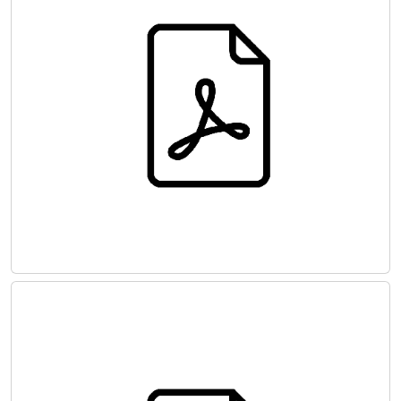
MİNİMAL İNVAZİV VE
ROBOTİK KALP CERRAHİSİ